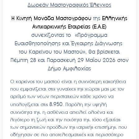
Δωρεάν Μαστογραφικός Έλεγχος
Η Κινητή Μονάδα Μαστογράφου
της
Ελληνικής
Αντικαρκινικής Εταιρείας (Ε.Α.Ε)
συνεχίζοντας το «Πρόγραμμα
Ευαισθητοποίησης και Έγκαιρης Διάγνωσης
του Καρκίνου του Μαστού», θα βρίσκεται
Πέμπτη 28 και Παρασκευή 29 Μαΐου 2026 στον
Δήμο Αμφιλοχίας
Ο καρκίνος του μαστού είναι η συχνότερη κακοήθεια
που εμφανίζεται στις γυναίκες της χώρας μας με τον
αριθμό των νέων περιστατικών κάθε χρόνο να
8.950
υπολογίζεται στις
. Παρόλη την υψηλή
συχνότητα της, η ασθένεια απειλεί ολοένα και
λιγότερο τη ζωή και την ποιότητα της, τόσο εξαιτίας
των σημαντικών προόδων της ιατρικής επιστήμης, που
οδήγησαν σε πιο αποτελεσματικές και περισσότερο