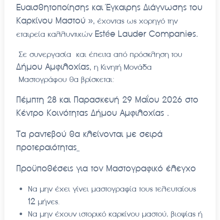
Ευαισθητοποίησης και Έγκαιρης Διάγνωσης του
Καρκίνου Μαστού »,
έχοντας ως χορηγό την
Est
é
e
Lauder
Companies
.
εταιρεία καλλυντικών
Σε συνεργασία και έπειτα από πρόσκληση του
Δήμου Αμφιλοχίας,
η Κινητή Μονάδα
Μαστογράφου θα βρίσκεται:
Πέμπτη 28 και Παρασκευή 29 Μαΐου 2026 στο
Κέντρο Κοινότητας Δήμου Αμφιλοχίας .
Τα ραντεβού θα κλείνονται με σειρά
προτεραιότητας
Προϋποθέσεις για τον Μαστογραφικό έλεγχο
Να μην έχει γίνει μαστογραφία τους τελευταίους
12
μήνες.
Να μην έχουν ιστορικό καρκίνου μαστού, βιοψίας ή