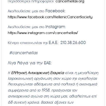
Περισσότερες πληροφορίες:
cancerhellas.org
Facebook
Ακολουθείστε μας στο
:
https://www.facebook.com/HellenicCancerSociety
Instagram
Ακολουθείστε μας στο
:
https://www.instagram.com/cancerhellas/
Ε.Α.Ε.
210.38.26.600
Κέντρο επικοινωνίας της
:
#
cancerhellas
Λίγα λόγια για την ΕΑΕ:
Η
Ελληνική Αντικαρκινική Εταιρεία
είναι η μεγαλύτερη
Ιατροκοινωνική οργάνωση στον χώρο της ογκολογίας
λειτουργώντας αδέσμευτα από πολιτικά ή οικονομικά
1958,
συμφέροντα από το
προάγοντας τον
αντικαρκινικό αγώνα στη χώρα μας, αδιαλείπτως επί
68
συνεχή χρόνια. Βασικοί άξονες των