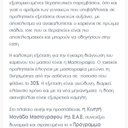
εξατομικευμένες θεραπευτικές παρεμβάσεις, όσο και
γιατί ο αριθμός των γυναικών που υποβάλλονται σε
προληπτικές εξετάσεις συνεχώς αυξάνει, με
αποτέλεσμα να ανακαλύπτεται ο καρκίνος σε πρώιμα
στάδια, τότε που οι θεραπείες είναι πιο
αποτελεσματικές και μπορούν να οδηγήσουν στην
ίαση.
Η καλύτερη εξέταση για την έγκαιρη διάγνωση του
καρκίνου του μαστού είναι η Μαστογραφία. Ο τακτικός
προληπτικός έλεγχος με μαστογραφία μειώνει τη
θνησιμότητα από την ασθένεια σε ποσοστό που
30%
φθάνει το
. Η εξέταση είναι ανώδυνη, διαρκεί
ελάχιστο χρόνο και με τα νέα μηχανήματα η δόση
ακτινοβολίας είναι εξαιρετικά χαμηλή.
η Κινητή
Στο πλαίσιο αυτής της προσπάθειας,
Μονάδα Μαστογράφου της Ε.Α.Ε.
συνεχίζει
Πρόγραμμα
δυναμικά και στρατευμένα το «