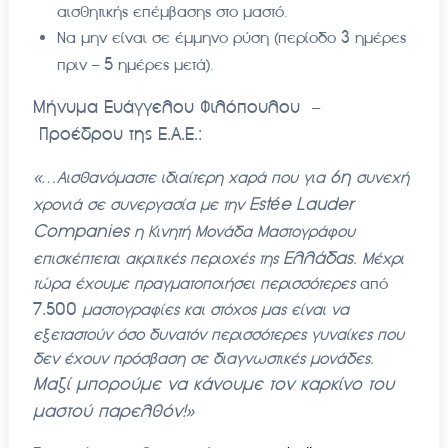
αισθητικής επέμβασης στο μαστό.
3
Να μην είναι σε έμμηνο ρύση (περίοδο
ημέρες
5
πριν –
ημέρες μετά).
Μήνυμα Ευάγγελου Φιλόπουλου –
Προέδρου της Ε.Α.Ε.:
6η
«…Αισθανόμαστε ιδιαίτερη χαρά που για
συνεχή
Est
é
e
Lauder
χρονιά σε συνεργασία με την
Companies
η Κινητή Μονάδα Μαστογράφου
Ελλάδας
επισκέπτεται ακριτικές περιοχές της
. Μέχρι
τώρα έχουμε πραγματοποιήσει περισσότερες
από
7.500
μαστογραφίες και στόχος μας είναι να
εξεταστούν όσο δυνατόν περισσότερες γυναίκες που
δεν έχουν πρόσβαση σε διαγνωστικές μονάδες.
Μαζί μπορούμε να κάνουμε τον καρκίνο του
μαστού παρελθόν!
»