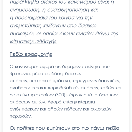
παράλληλα στόχος του κανονισμού είναι η
ενημέρωση, η ευαισθητοποίηση και
η
προετοιμασία του κοινού για την
αντιμετώπιση κινδύνων από δασικές
πυρκαγιές, οι οποίοι έχουν
ενταθεί λόγω της
κλιματικής αλλαγής.
Πεδίο εφαρμογής
Ο κανονισμός αφορά σε δομημένα ακίνητα που
βρίσκονται μέσα σε δάση, δασικές
εκτάσεις, περιαστικό πράσινο, κηρυγμένες δασωτέες,
αναδασωτέες και χορτολιβαδικές εκτάσεις, καθώς και
σε ακτίνα τριακοσίων (300) μέτρων από τα όρια των
εκτάσεων αυτών. Αφορά επίσης κτίσματα
εντός πάρκων και αλσών πόλεων και οικιστικών
περιοχών.
Οι πολίτες που εμπίπτουν στο πιο πάνω πεδίο