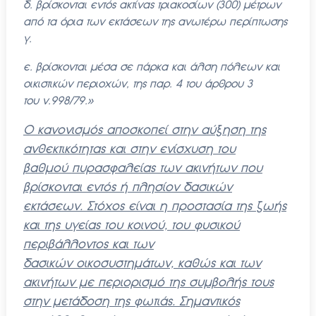
δ. βρίσκονται εντός ακτίνας τριακοσίων (300) μέτρων
από τα όρια των εκτάσεων της ανωτέρω
περίπτωσης
γ.
ε. βρίσκονται μέσα σε πάρκα και άλση πόλεων και
οικιστικών περιοχών, της παρ. 4 του άρθρου 3
του
ν.998/79.»
Ο κανονισμός αποσκοπεί στην αύξηση της
ανθεκτικότητας και στην ενίσχυση του
βαθμού
πυρασφαλείας των ακινήτων που
βρίσκονται εντός ή πλησίον δασικών
εκτάσεων. Στόχος είναι η
προστασία της ζωής
και της υγείας του κοινού, του φυσικού
περιβάλλοντος και των
δασικών
οικοσυστημάτων, καθώς και των
ακινήτων με περιορισμό της συμβολής τους
στην μετάδοση της
φωτιάς. Σημαντικός