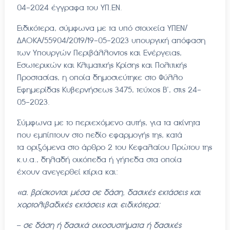
04-2024 έγγραφα του ΥΠ.ΕΝ.
Ειδικότερα, σύμφωνα με τα υπό στοιχεία ΥΠΕΝ/
ΔΑΟΚΑ/55904/2019/19-05-2023 υπουργική απόφαση
των Υπουργών Περιβάλλοντος και Ενέργειας,
Εσωτερικών και Κλιματικής Κρίσης και Πολιτικής
Προστασίας, η οποία δημοσιεύτηκε στο Φύλλο
Εφημερίδας Κυβερνήσεως 3475, τεύχος Β’, στις 24-
05-2023.
Σύμφωνα με το περιεχόμενο αυτής, για τα ακίνητα
που εμπίπτουν στο πεδίο εφαρμογής της, κατά
τα οριζόμενα στο άρθρο 2 του Κεφαλαίου Πρώτου της
κ.υ.α., δηλαδή οικόπεδα ή γήπεδα στα οποία
έχουν ανεγερθεί κτίρια και:
«α. βρίσκονται μέσα σε δάση, δασικές εκτάσεις και
χορτολιβαδικές εκτάσεις και ειδικότερα:
–
σε δάση ή δασικά οικοσυστήματα ή δασικές