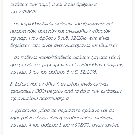
εκτάσεις των παρ.1, 2 και 3 του άρθρου 3
του
ν.998/79.
–
σε χορτολιβαδικές εκτάσεις που βρίσκονται επί
ημιορεινών, ορεινών και ανώμαλων εδαφών
της
παρ. 1 του άρθρου 5 π.δ. 32/2016, είτε είναι
δημόσιες, είτε είναι αναγνωρισμένες ως ιδιωτικές.
–
σε πεδινές χορτολιβαδικές εκτάσεις (μη ορεινές ή
ημιορεινές και μη κείμενες επί
ανώμαλων εδαφών)
της παρ. 3 του του άρθρου 5 π.δ. 32/2016.
β. βρίσκονται εν όλω ή εν μέρει εντός ακτίνας
τριακοσίων (300) μέτρων από τα όρια των εκτάσεων
της
ανωτέρω περίπτωσης α.
γ. βρίσκονται μέσα σε περιαστικό πράσινο και σε
κηρυγμένες δασωτέες ή αναδασωτέες εκτάσεις,
της
παρ. 4 του άρθρου 3 του ν.998/79, όπως ισχύει.