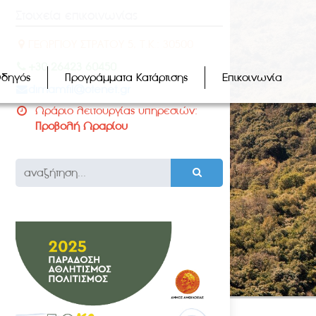
Στοιχεία επικοινωνίας
ΓΕΩΡΓΙΟΥ ΣΤΡΑΤΟΥ 5, Τ.Κ.: 30500
+30 26423 60450
Οδηγός
Προγράμματα Κατάρτισης
Επικοινωνία
dimamfil@otenet.gr
Ωράριο λειτουργίας υπηρεσιών:
Προβολή Ωραρίου