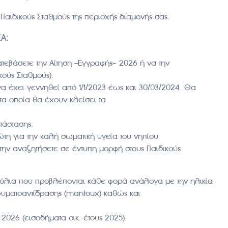
Παιδικούς Σταθμούς της περιοχής διαμονής σας.
Α:
ατεβάσετε την Αίτηση –Εγγραφής- 2026 ή να την
ούς Σταθμούς).
α έχει γεννηθεί από 1/1/2023 έως και 30/03/2024. Θα
 τα οποία θα έχουν κλείσει τα
τάστασης.
ώτη για την καλή σωματική υγεία του νηπίου
 την αναζητήσετε σε έντυπη μορφή στους Παιδικούς
βόλια που προβλέπονται κάθε φορά ανάλογα με την ηλικία
φυματοαντίδρασης (mantoux) καθώς και
2026 (εισοδήματα οικ. έτους 2025).