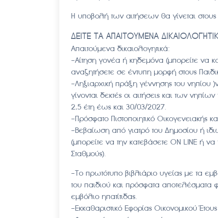
Η υποβολή των αιτήσεων θα γίνεται στους 
ΔΕΙΤΕ ΤΑ ΑΠΑΙΤΟΥΜΕΝΑ ΔΙΚΑΙΟΛΟΓΗΤΙΚ
Απαιτούμενα δικαιολογητικά:
-Αίτηση γονέα ή κηδεμόνα (μπορείτε να κ
αναζητήσετε σε έντυπη μορφή στους Παιδικ
-Ληξιαρχική πράξη γέννησης του νηπίου )ν
γίνονται δεκτές οι αιτήσεις και των νηπίων
2,5 έτη έως και 30/03/2027.
-Πρόσφατο Πιστοποιητικό Οικογενειακής κα
-Βεβαίωση από γιατρό του Δημοσίου ή ιδι
(μπορείτε να την κατεβάσετε ON LINE ή να
Σταθμούς).
-Το πρωτότυπο βιβλιάριο υγείας με τα εμ
του παιδιού και πρόσφατα αποτελέσματα 
εμβόλιο ηπατίτιδας.
-Εκκαθαριστικό Εφορίας Οικονομικού Έτους 