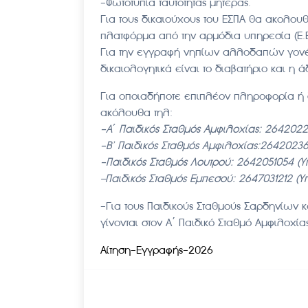
-Φωτοτυπία ταυτότητας μητέρας.
Για τους δικαιούχους του ΕΣΠΑ θα ακολου
πλατφόρμα από την αρμόδια υπηρεσία (Ε.Ε.
Για την εγγραφή νηπίων αλλοδαπών γον
δικαιολογητικά είναι το διαβατήριο και η 
Για οποιαδήποτε επιπλέον πληροφορία ή δ
ακόλουθα τηλ:
-Α΄ Παιδικός Σταθμός Αμφιλοχίας: 264202
-Β’ Παιδικός Σταθμός Αμφιλοχίας:26420236
-Παιδικός Σταθμός Λουτρού: 2642051054 (Υ
–Παιδικός Σταθμός Εμπεσού: 2647031212 (Υ
-Για τους Παιδικούς Σταθμούς Σαρδηνίων 
γίνονται στον Α΄ Παιδικό Σταθμό Αμφιλοχίας
Aίτηση-Εγγραφής-2026