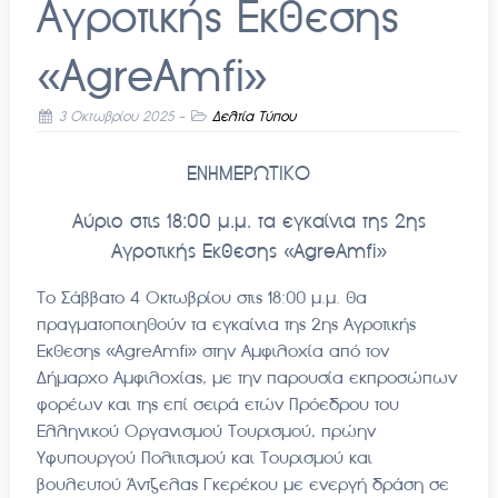
Αγροτικής Eκθεσης
«ΑgreAmfi»
3 Οκτωβρίου 2025
-
Δελτία Τύπου
ΕΝΗΜΕΡΩΤΙΚΟ
Αύριο στις 18:00 μ.μ. τα εγκαίνια της 2ης
Αγροτικής Eκθεσης «ΑgreAmfi»
Το Σάββατο 4 Οκτωβρίου στις 18:00 μ.μ. θα
πραγματοποιηθούν τα εγκαίνια της 2ης Αγροτικής
Eκθεσης «ΑgreAmfi» στην Αμφιλοχία από τον
Δήμαρχο Αμφιλοχίας, με την παρουσία εκπροσώπων
φορέων και της επί σειρά ετών Πρόεδρου του
Ελληνικού Οργανισμού Τουρισμού, πρώην
Υφυπουργού Πολιτισμού και Τουρισμού και
βουλευτού Άντζελας Γκερέκου με ενεργή δράση σε