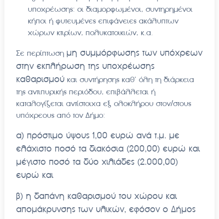
υποχρέωσης: οι διαμορφωμένοι, συντηρημένοι
κήποι ή φυτευμένες επιφάνειες ακάλυπτων
χώρων κτιρίων, πολυκατοικιών, κ.α.
μη συμμόρφωσης των υπόχρεων
Σε περίπτωση
στην εκπλήρωση της υποχρέωσης
καθαρισμού
και συντήρησης καθ’ όλη τη διάρκεια
της αντιπυρικής περιόδου, επιβάλλεται ή
καταλογίζεται αντίστοιχα εξ ολοκλήρου στον/στους
υπόχρεους από τον Δήμο:
α) πρόστιμο ύψους 1,00 ευρώ ανά τ.μ. με
ελάχιστο ποσό τα διακόσια (200,00) ευρώ και
μέγιστο ποσό τα δύο χιλιάδες (2.000,00)
ευρώ και
β) η δαπάνη καθαρισμού του χώρου και
απομάκρυνσης των υλικών, εφόσον ο Δήμος