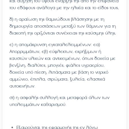
και αύξηση του ύψους έναρξής της από την επιφάνεια
του εδάφους ανάλογα με την ηλικία και το είδος τους,
δ) η αραίωση της θαμνώδους βλάστησης με τη
δημιουργία αποστάσεων μεταξύ των θάμνων για τη
διακοπή της οριζόντιας συνέχειας της καύσιμης ύλης,
ε) η απομάκρυνση εγκαταλελειμμένων: εα)
Απορριμμάτων, εβ) εύφλεκτων, εκρήξιμων ή
καυστών υλικών και αντικειμένων, όπως δοχεία με
βενζίνη, διαλύτες, μπογιές, φιάλες υγραερίου,
δοχεία υπό πίεση, λιπάσματα με βάση το νιτρικό
αμμώνιο, έπιπλα, στρώματα, ξυλεία, ελαστικά
αυτοκινήτων.
στ) η ασφαλής συλλογή και μεταφορά όλων των
υπολειμμάτων καθαρισμού.
Εξαιρούνται της εφαρμογής της εν λόγω