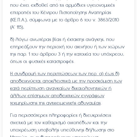
που έχει εκδοθεί από τις αρμόδιες υγειονομικές
επιτροπές του Κέντρου Πιστοποίησης Αναπηρίας
(ΚΕ.Π.Α.), σύμφωνα με το άρθρο 6 του ν. 3863/2010
(Α’ 115),
δ) λόγω ανωτέρας βίας ή έκτακτης ανάγκης, που
επηρεάζουν την περιοχή του ακινήτου ή των χώρων
της παρ. 1 του άρθρου 3 ή την κατοικία του υπόχρεου,
όπως οι φυσικές καταστροφές.
Η συνδρομή των περιπτώσεων των περ. α) έως δ)
αποδεικνύεται αποκλειστικά με την προσκόμιση των
κατά περίπτωση αναγκαίων δικαιολογητικών ή
άλλων επίσημων αποδεικτικών εγγράφων
τεκμηρίωσης της αντικειμενικής αδυναμίας
.
Για περισσότερες πληροφορίες ή διευκρινίσεις
σχετικά με τον καθαρισμό οικοπέδων και την
υποχρέωση υποβολής υπεύθυνης δήλωσης στο