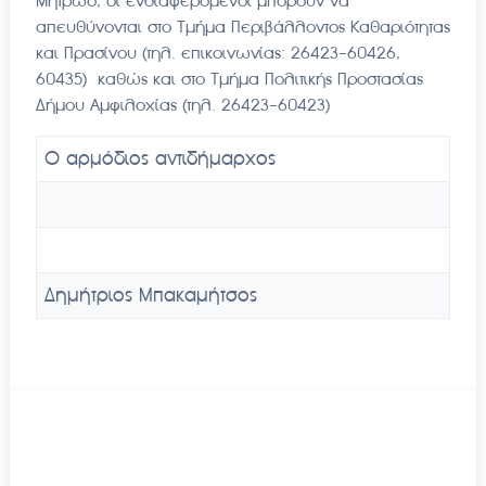
Μητρώο, οι ενδιαφερόμενοι μπορούν να
απευθύνονται στο Τμήμα Περιβάλλοντος Καθαριότητας
και Πρασίνου (τηλ. επικοινωνίας: 26423-60426,
60435) καθώς και στο Τμήμα Πολιτικής Προστασίας
Δήμου Αμφιλοχίας (τηλ. 26423-60423)
Ο αρμόδιος αντιδήμαρχος
Δημήτριος Μπακαμήτσος