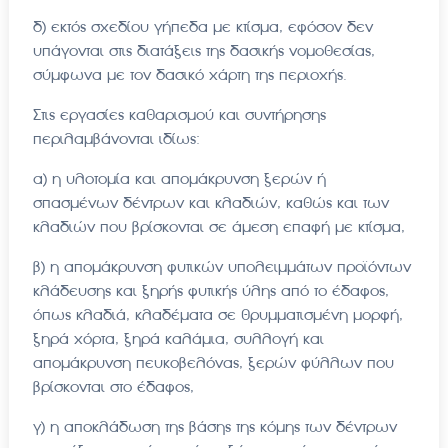
δ) εκτός σχεδίου γήπεδα με κτίσμα, εφόσον δεν
υπάγονται στις διατάξεις της δασικής νομοθεσίας,
σύμφωνα με τον δασικό χάρτη της περιοχής.
Στις εργασίες καθαρισμού και συντήρησης
περιλαμβάνονται ιδίως:
α) η υλοτομία και απομάκρυνση ξερών ή
σπασμένων δέντρων και κλαδιών, καθώς και των
κλαδιών που βρίσκονται σε άμεση επαφή με κτίσμα,
β) η απομάκρυνση φυτικών υπολειμμάτων προϊόντων
κλάδευσης και ξηρής φυτικής ύλης από το έδαφος,
όπως κλαδιά, κλαδέματα σε θρυμματισμένη μορφή,
ξηρά χόρτα, ξηρά καλάμια, συλλογή και
απομάκρυνση πευκοβελόνας, ξερών φύλλων που
βρίσκονται στο έδαφος,
γ) η αποκλάδωση της βάσης της κόμης των δέντρων