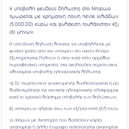
Η υποβολή ψευδούς δήλωσης στο Μητρώο
τιμωρείται με χρηματική ποινή πέντε χιλιάδων
(5.000,00) ευρώ και φυλάκιση τουλάχιστον έξι
(6) μηνών.
Η υπεύθυνη δήλωση δύναται να υποβάλλεται με
φυσικό τρόπο από τον υπόχρεο στο οικείο Κέντρο
Εξυπηρέτησης Πολιτών ή στην κατά τόπο αρμόδια
πυροσβεστική υπηρεσία, στις ακόλουθες περιπτώσεις
αδυναμίας υποβολής ηλεκτρονικής δήλωσης:
α) Σε περιπτώσεις γενικευμένης δυσλειτουργίας ή μη
διαθεσιμότητας της σχετικής ηλεκτρονικής πλατφόρμας
κατά το χρονικό διάστημα υποβολής των δηλώσεων,
β) υπόχρεων ηλικίας άνω των εξήντα επτά (67) ετών,
γ) ατόμων με Αναπηρία που διαθέτουν κάρτα
αναπηρίας ή άλλο έγγραφο πιστοποίησης αναπηρίας