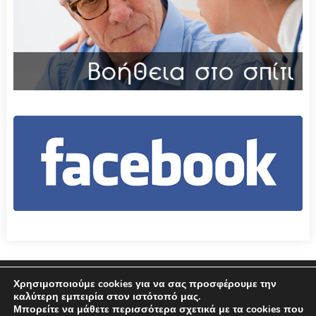
Επικοινωνία
Όροι χρήσης – Πολιτική Απορρήτου
Χρησιμοποιούμε cookies για να σας προσφέρουμε την
καλύτερη εμπειρία στον ιστότοπό μας.
Μπορείτε να μάθετε περισσότερα σχετικά με τα cookies που
© 2026 Δήμος Αμφιλοχίας