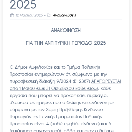
2025
12 Μαρτίου 2025
-
Ανακοινώσεις
ΑΝΑΚΟΙΝΩΣΗ
ΓΙΑ ΤΗΝ ΑΝΤΙΠΥΡΙΚΗ ΠΕΡΙΟΔΟ 2025
O Δήμος Αμφιλοχίας και το Τμήμα Πολιτικής
Προστασίας ενημερώνουν ότι σύμφωνα με την
πυροσβεστική διάταξη 9/2024 (Β’ 2387)
ΑΠΑΓΟΡΕΥΕΤΑΙ
από 1 Μάϊου έως 31 Οκτωβρίου κάθε έτους
, κάθε
εργασία που μπορεί να προκαλέσει πυρκαγιά,
ιδιαίτερα σε ημέρες που ο δείκτης επικινδυνότητας
σύμφωνα με τον Χάρτη Πρόβλεψης Κινδύνου
Πυρκαγιάς της Γενικής Γραμματείας Πολιτικής
Προστασίας είναι 4 (πολύ υψηλός κίνδυνος) και 5
(κατάσταση συναγερμού), αλλά και όταν ο δείκτης